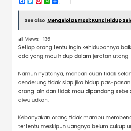
Facebook
Twitter
Pinterest
WhatsApp
Share
See also
Mengelola Emosi: Kunci Hidup Se
Views:
136
Setiap orang tentu ingin kehidupannya baik
ada yang mau hidup dalam jeratan utang.
Namun nyatanya, mencari cuan tidak selam
cenderung tidak siap jika hidup pas-pasan.
orang lain dan tidak mau dipandang sebel
diwujudkan.
Kebanyakan orang tidak mampu membendu
tertentu meskipun uangnya belum cukup unt