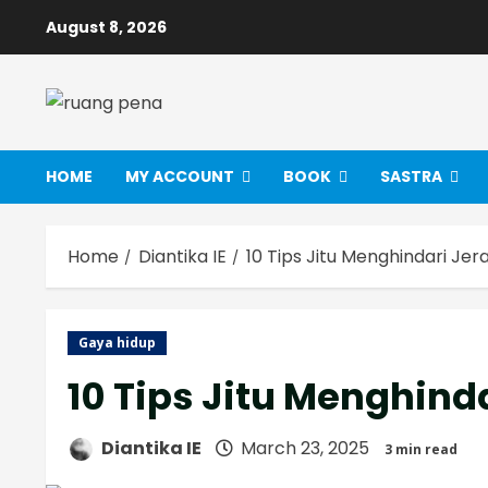
Skip
August 8, 2026
to
content
HOME
MY ACCOUNT
BOOK
SASTRA
Home
Diantika IE
10 Tips Jitu Menghindari Je
Gaya hidup
10 Tips Jitu Menghind
Diantika IE
March 23, 2025
3 min read