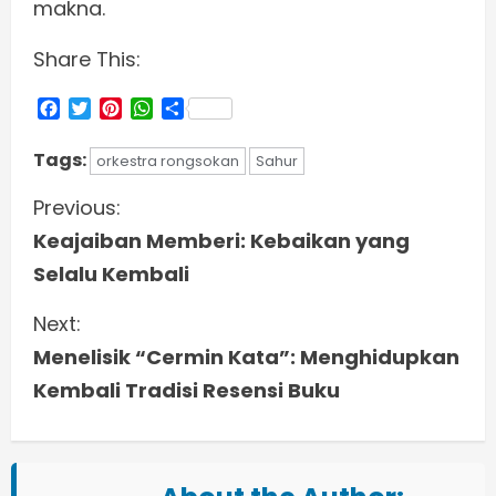
makna.
Share This:
Facebook
Twitter
Pinterest
WhatsApp
Share
Tags:
orkestra rongsokan
Sahur
C
Previous:
Keajaiban Memberi: Kebaikan yang
o
Selalu Kembali
n
Next:
t
Menelisik “Cermin Kata”: Menghidupkan
i
Kembali Tradisi Resensi Buku
n
u