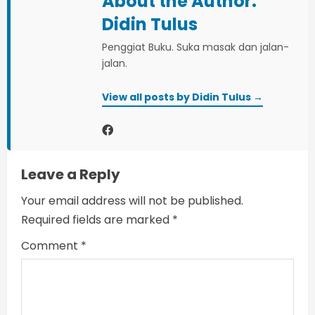
About the Author:
e
Didin Tulus
Penggiat Buku. Suka masak dan jalan-
R
jalan.
e
View all posts by Didin Tulus →
a
d
i
Leave a Reply
n
Your email address will not be published.
Required fields are marked
*
g
Comment
*