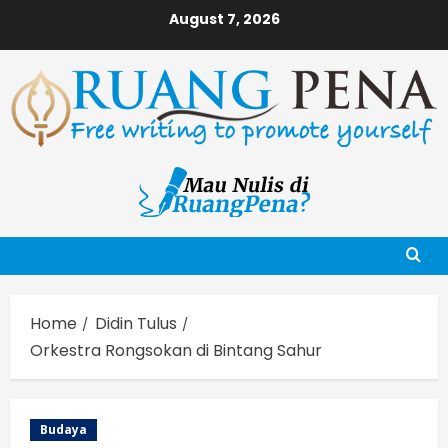
Skip
August 7, 2026
to
content
Home
Didin Tulus
Orkestra Rongsokan di Bintang Sahur
Budaya