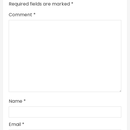
Required fields are marked
*
i
Comment
*
n
g
Name
*
Email
*