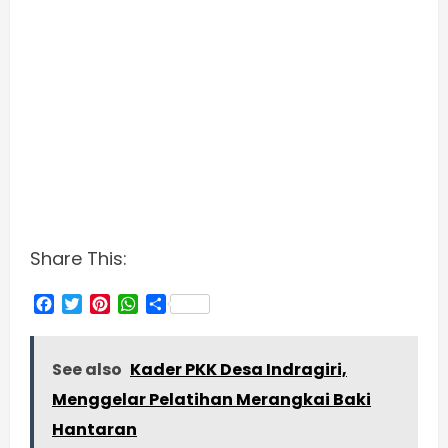
Share This:
Facebook
Twitter
Pinterest
WhatsApp
Share
See also
Kader PKK Desa Indragiri,
Menggelar Pelatihan Merangkai Baki
Hantaran