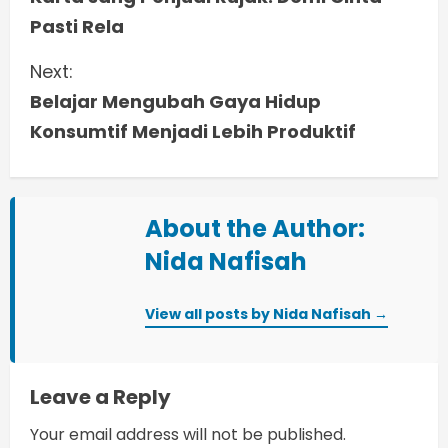
o
Pasti Rela
n
Next:
t
Belajar Mengubah Gaya Hidup
i
Konsumtif Menjadi Lebih Produktif
n
u
About the Author:
e
Nida Nafisah
R
View all posts by Nida Nafisah →
e
a
Leave a Reply
d
Your email address will not be published.