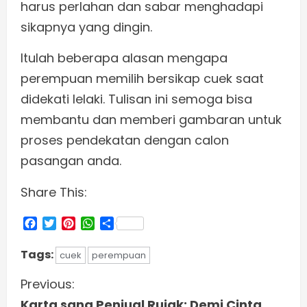
harus perlahan dan sabar menghadapi
sikapnya yang dingin.
Itulah beberapa alasan mengapa
perempuan memilih bersikap cuek saat
didekati lelaki. Tulisan ini semoga bisa
membantu dan memberi gambaran untuk
proses pendekatan dengan calon
pasangan anda.
Share This:
Facebook
Twitter
Pinterest
WhatsApp
Share
Tags:
cuek
perempuan
C
Previous:
Karta sang Penjual Rujak: Demi Cinta