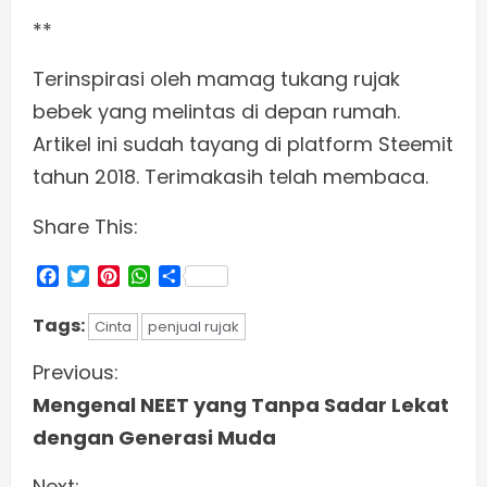
**
Terinspirasi oleh mamag tukang rujak
bebek yang melintas di depan rumah.
Artikel ini sudah tayang di platform Steemit
tahun 2018. Terimakasih telah membaca.
Share This:
Facebook
Twitter
Pinterest
WhatsApp
Share
Tags:
Cinta
penjual rujak
C
Previous:
Mengenal NEET yang Tanpa Sadar Lekat
o
dengan Generasi Muda
n
Next: