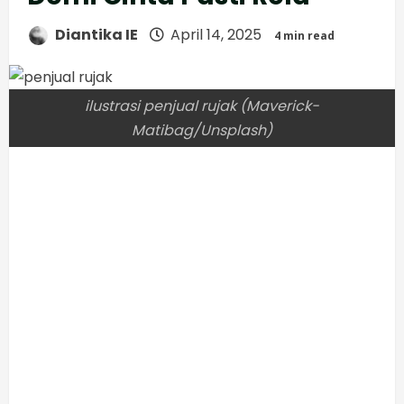
Diantika IE
April 14, 2025
4 min read
ilustrasi penjual rujak (Maverick-
Matibag/Unsplash)