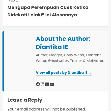
t
Mengapa Perempuan Cuek Ketika
i
Didekati Lelaki? Ini Alasannya
n
u
About the Author:
e
Diantika IE
Author, Blogger, Copy Writer, Content
R
Writer, Ghostwriter, Trainer & Motivator.
e
View all posts by Diantika IE →
a
d
i
Leave a Reply
n
Your email address will not be published.