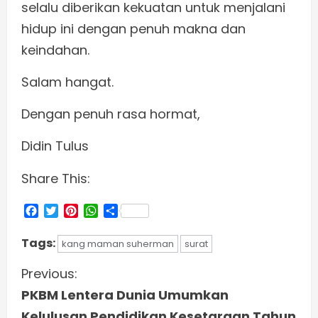
selalu diberikan kekuatan untuk menjalani
hidup ini dengan penuh makna dan
keindahan.
Salam hangat.
Dengan penuh rasa hormat,
Didin Tulus
Share This:
Facebook
Twitter
Pinterest
WhatsApp
Share
Tags:
kang maman suherman
surat
C
Previous:
PKBM Lentera Dunia Umumkan
o
Kelulusan Pendidikan Kesetaraan Tahun