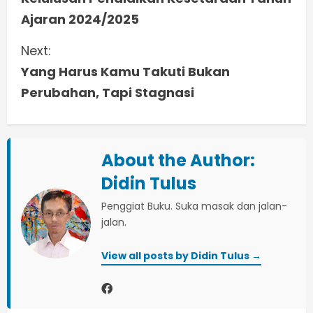
n
Ajaran 2024/2025
t
Next:
i
Yang Harus Kamu Takuti Bukan
Perubahan, Tapi Stagnasi
n
u
About the Author:
e
Didin Tulus
R
Penggiat Buku. Suka masak dan jalan-
e
jalan.
a
View all posts by Didin Tulus →
d
i