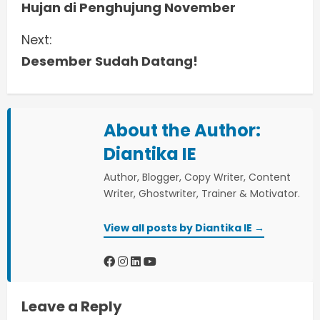
Hujan di Penghujung November
o
Next:
n
Desember Sudah Datang!
t
i
About the Author:
n
Diantika IE
u
Author, Blogger, Copy Writer, Content
e
Writer, Ghostwriter, Trainer & Motivator.
R
View all posts by Diantika IE →
e
a
Leave a Reply