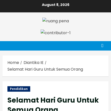
Skip
August 8, 2026
to
content
Home
Diantika IE
Selamat Hari Guru Untuk Semua Orang
Pendidikan
Selamat Hari Guru Untuk
Semua Orang