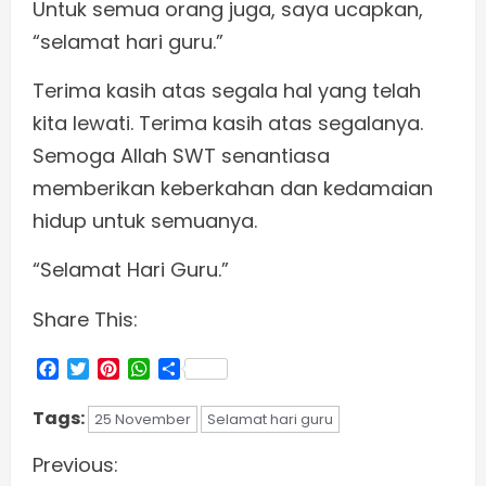
Untuk semua orang juga, saya ucapkan,
“selamat hari guru.”
Terima kasih atas segala hal yang telah
kita lewati. Terima kasih atas segalanya.
Semoga Allah SWT senantiasa
memberikan keberkahan dan kedamaian
hidup untuk semuanya.
“Selamat Hari Guru.”
Share This:
Facebook
Twitter
Pinterest
WhatsApp
Share
Tags:
25 November
Selamat hari guru
C
Previous: