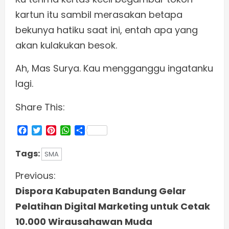
kartun itu sambil merasakan betapa
bekunya hatiku saat ini, entah apa yang
akan kulakukan besok.
Ah, Mas Surya. Kau mengganggu ingatanku
lagi.
Share This:
Facebook
Twitter
Pinterest
WhatsApp
Share
Tags:
SMA
C
Previous:
Dispora Kabupaten Bandung Gelar
o
Pelatihan Digital Marketing untuk Cetak
n
10.000 Wirausahawan Muda