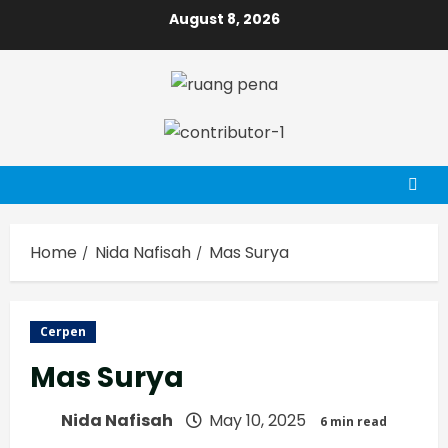
Skip
August 8, 2026
to
content
Home
Nida Nafisah
Mas Surya
Cerpen
Mas Surya
Nida Nafisah
May 10, 2025
6 min read