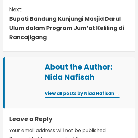
t
Next:
i
Bupati Bandung Kunjungi Masjid Darul
Ulum dalam Program Jum’at Keliling di
n
Rancajigang
u
e
About the Author:
R
Nida Nafisah
e
View all posts by Nida Nafisah →
a
d
Leave a Reply
i
Your email address will not be published.
n