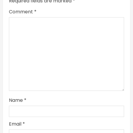
Required fields are marked
*
g
Comment
*
Name
*
Email
*