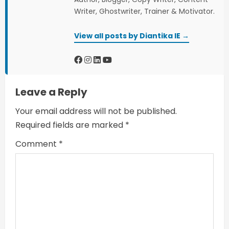
e
Writer, Ghostwriter, Trainer & Motivator.
R
View all posts by Diantika IE →
e
a
Leave a Reply
d
Your email address will not be published.
i
Required fields are marked
*
n
Comment
*
g