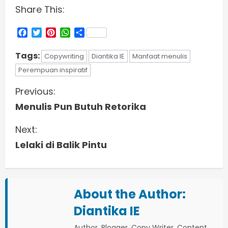
Share This:
Facebook
Twitter
Pinterest
WhatsApp
Share
Tags:
Copywriting
Diantika IE
Manfaat menulis
Perempuan inspiratif
C
Previous:
Menulis Pun Butuh Retorika
o
Next:
n
Lelaki di Balik Pintu
t
i
About the Author:
n
Diantika IE
u
Author, Blogger, Copy Writer, Content