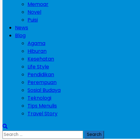
Memoar
Novel
Puisi
News
Blog
Agama
Hiburan
Kesehatan
Life Style
Pendidikan
Perempuan
Sosial Budaya
Teknologi
Tips Menulis
Travel Story
Search