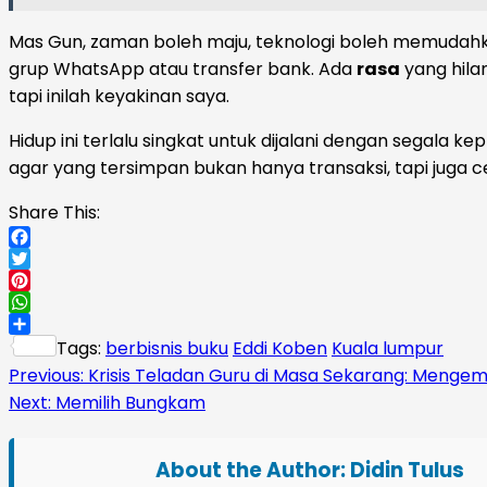
Mas Gun, zaman boleh maju, teknologi boleh memudahk
grup WhatsApp atau transfer bank. Ada
rasa
yang hila
tapi inilah keyakinan saya.
Hidup ini terlalu singkat untuk dijalani dengan segala ke
agar yang tersimpan bukan hanya transaksi, tapi juga c
Share This:
Facebook
Twitter
Pinterest
WhatsApp
Share
Tags:
berbisnis buku
Eddi Koben
Kuala lumpur
Continue
Previous:
Krisis Teladan Guru di Masa Sekarang: Mengem
Next:
Memilih Bungkam
Reading
About the Author:
Didin Tulus