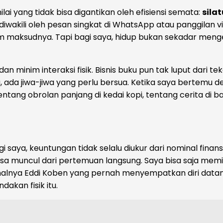
 yang tidak bisa digantikan oleh efisiensi semata:
sila
iwakili oleh pesan singkat di WhatsApp atau panggilan vir
ham maksudnya. Tapi bagi saya, hidup bukan sekadar men
n minim interaksi fisik. Bisnis buku pun tak luput dari tek
u, ada jiwa-jiwa yang perlu bersua. Ketika saya bertemu 
ng obrolan panjang di kedai kopi, tentang cerita di bal
 saya, keuntungan tidak selalu diukur dari nominal finan
sa muncul dari pertemuan langsung. Saya bisa saja memint
halnya Eddi Koben yang pernah menyempatkan diri data
kan fisik itu.