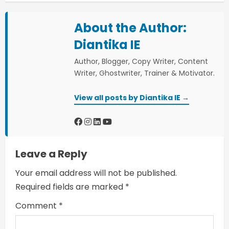
n
About the Author:
u
Diantika IE
e
Author, Blogger, Copy Writer, Content
Writer, Ghostwriter, Trainer & Motivator.
R
View all posts by Diantika IE →
e
a
d
Leave a Reply
i
Your email address will not be published.
n
Required fields are marked
*
Comment
*
g