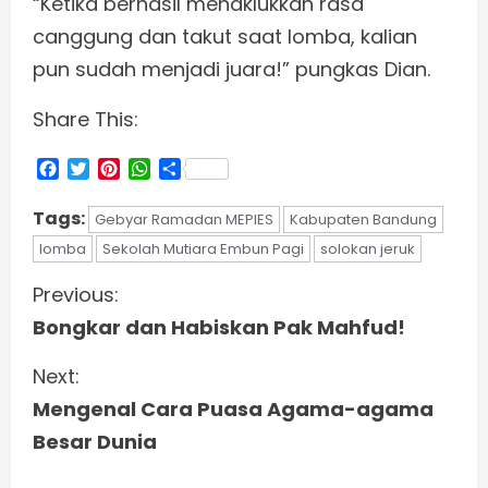
“Ketika berhasil menaklukkan rasa
canggung dan takut saat lomba, kalian
pun sudah menjadi juara!” pungkas Dian.
Share This:
Facebook
Twitter
Pinterest
WhatsApp
Share
Tags:
Gebyar Ramadan MEPIES
Kabupaten Bandung
lomba
Sekolah Mutiara Embun Pagi
solokan jeruk
C
Previous:
Bongkar dan Habiskan Pak Mahfud!
o
Next:
n
Mengenal Cara Puasa Agama-agama
t
Besar Dunia
i