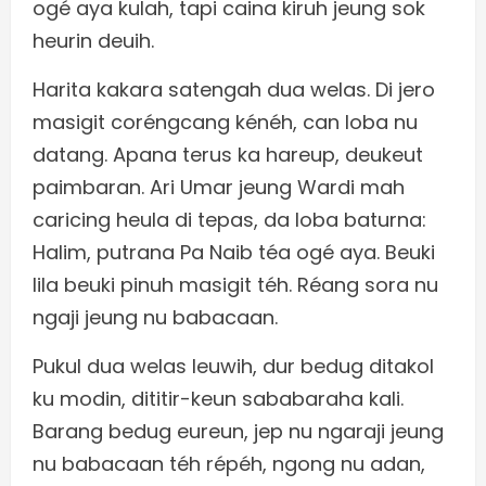
ogé aya kulah, tapi caina kiruh jeung sok
heurin deuih.
Harita kakara satengah dua welas. Di jero
masigit coréngcang kénéh, can loba nu
datang. Apana terus ka hareup, deukeut
paimbaran. Ari Umar jeung Wardi mah
caricing heula di tepas, da loba baturna:
Halim, putrana Pa Naib téa ogé aya. Beuki
lila beuki pinuh masigit téh. Réang sora nu
ngaji jeung nu babacaan.
Pukul dua welas leuwih, dur bedug ditakol
ku modin, dititir-keun sababaraha kali.
Barang bedug eureun, jep nu ngaraji jeung
nu babacaan téh répéh, ngong nu adan,