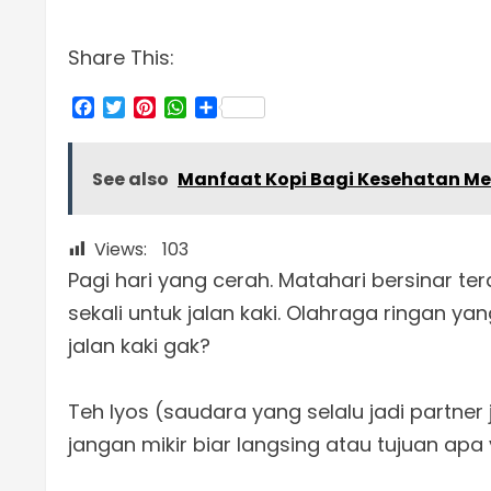
Share This:
Facebook
Twitter
Pinterest
WhatsApp
Share
See also
Manfaat Kopi Bagi Kesehatan Me
Views:
103
Pagi hari yang cerah. Matahari bersinar 
sekali untuk jalan kaki. Olahraga ringan ya
jalan kaki gak?
Teh Iyos (saudara yang selalu jadi partner j
jangan mikir biar langsing atau tujuan apa