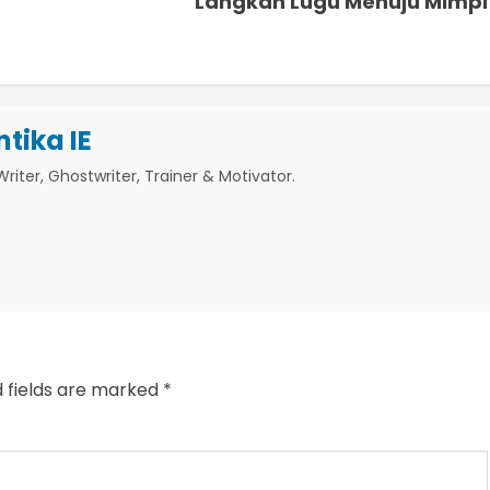
Langkah Lugu Menuju Mimpi
ntika IE
riter, Ghostwriter, Trainer & Motivator.
d fields are marked
*