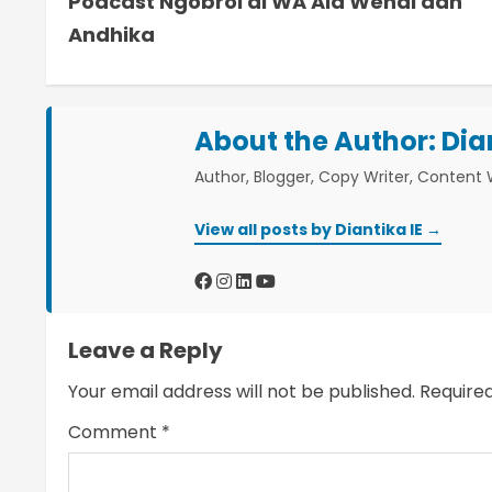
Podcast Ngobrol di WA Ala Wendi dan
o
Andhika
n
t
About the Author:
Dia
i
Author, Blogger, Copy Writer, Content W
n
View all posts by Diantika IE →
u
e
R
Leave a Reply
e
Your email address will not be published.
Require
a
Comment
*
d