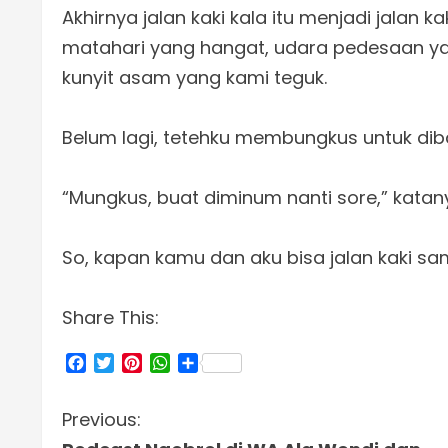
Akhirnya jalan kaki kala itu menjadi jalan k
matahari yang hangat, udara pedesaan yan
kunyit asam yang kami teguk.
Belum lagi, tetehku membungkus untuk dib
“Mungkus, buat diminum nanti sore,” katan
So, kapan kamu dan aku bisa jalan kaki 
Share This:
Facebook
Twitter
Pinterest
WhatsApp
Share
C
Previous: