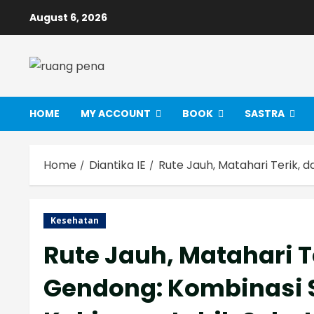
Skip
August 6, 2026
to
content
HOME
MY ACCOUNT
BOOK
SASTRA
Home
Diantika IE
Rute Jauh, Matahari Terik,
Kesehatan
Rute Jauh, Matahari 
Gendong: Kombinasi 