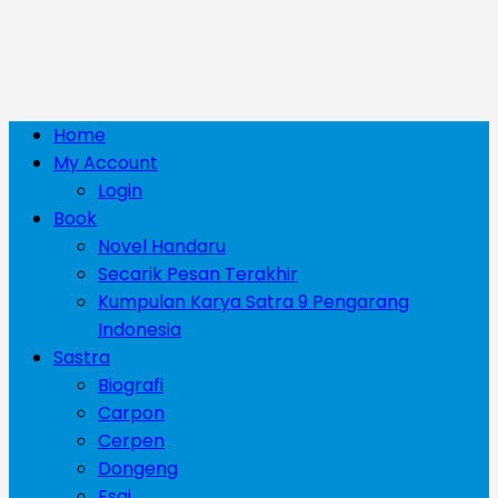
Primary
Home
Menu
My Account
Login
Book
Novel Handaru
Secarik Pesan Terakhir
Kumpulan Karya Satra 9 Pengarang
Indonesia
Sastra
Biografi
Carpon
Cerpen
Dongeng
Esai