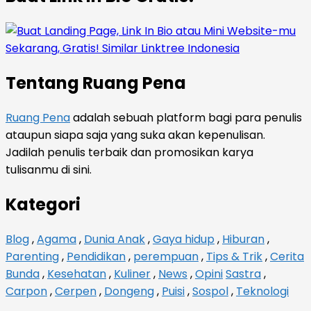
Tentang Ruang Pena
Ruang Pena
adalah sebuah platform bagi para penulis
ataupun siapa saja yang suka akan kepenulisan.
Jadilah penulis terbaik dan promosikan karya
tulisanmu di sini.
Kategori
Blog
,
Agama
,
Dunia Anak
,
Gaya hidup
,
Hiburan
,
Parenting
,
Pendidikan
,
perempuan
,
Tips & Trik
,
Cerita
Bunda
,
Kesehatan
,
Kuliner
,
News
,
Opini
Sastra
,
Carpon
,
Cerpen
,
Dongeng
,
Puisi
,
Sospol
,
Teknologi