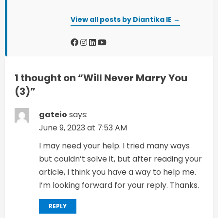
e
View all posts by Diantika IE →
a
d
i
1 thought on “
Will Never Marry You
n
(3)
”
g
gateio
says:
June 9, 2023 at 7:53 AM
I may need your help. I tried many ways
but couldn’t solve it, but after reading your
article, I think you have a way to help me.
I’m looking forward for your reply. Thanks.
REPLY