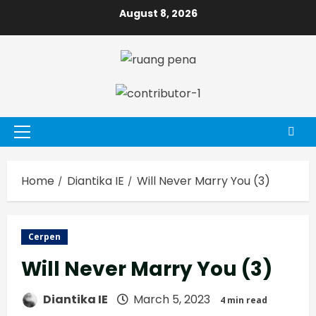
Skip
August 8, 2026
to
content
Primary
Menu
Home
Diantika IE
Will Never Marry You (3)
Cerpen
Will Never Marry You (3)
Diantika IE
March 5, 2023
4 min read