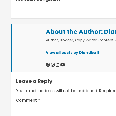
o
n
t
About the Author:
Dia
i
Author, Blogger, Copy Writer, Content W
n
View all posts by Diantika IE →
u
e
R
Leave a Reply
e
Your email address will not be published.
Require
a
Comment
*
d