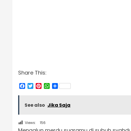
Share This:
Facebook
Twitter
Pinterest
WhatsApp
Share
See also
Jika Saja
Views:
156
Mengalun merdu suaramu di subuh syahd