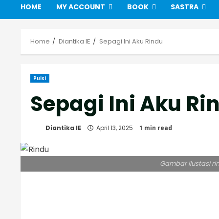
HOME
MY ACCOUNT
BOOK
SASTRA
Home
Diantika IE
Sepagi Ini Aku Rindu
Puisi
Sepagi Ini Aku Ri
Diantika IE
April 13, 2025
1 min read
Gambar ilustasi r