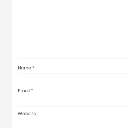
i
n
g
Name
*
Email
*
Website