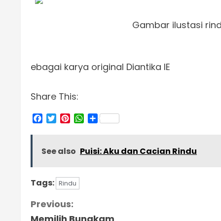
Gambar ilustasi ri
ebagai karya original Diantika IE
Share This:
Facebook
Twitter
Pinterest
WhatsApp
Share
See also
Puisi: Aku dan Cacian Rindu
Tags:
Rindu
C
Previous:
Memilih Bungkam