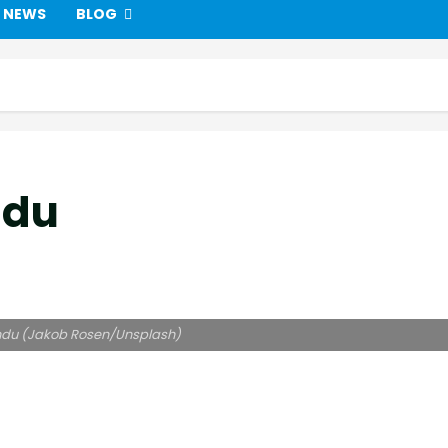
NEWS
BLOG
ndu
indu (Jakob Rosen/Unsplash)