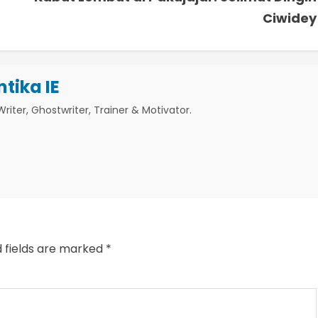
Ciwidey
ntika IE
riter, Ghostwriter, Trainer & Motivator.
d fields are marked
*