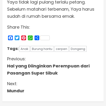
Yaya tidak lagi pulang terlalu petang.
Sebelum matahari terbenam, Yaya harus
sudah di rumah bersama emak.
Share This:
Facebook
Twitter
Pinterest
WhatsApp
Share
Tags:
Anak
Burung hantu
cerpen
Dongeng
C
Previous:
Hal yang Diinginkan Perempuan dari
o
Pasangan Super Sibuk
n
Next:
t
Mundur
i