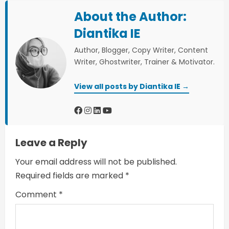
n
About the Author:
u
Diantika IE
e
Author, Blogger, Copy Writer, Content
Writer, Ghostwriter, Trainer & Motivator.
R
View all posts by Diantika IE →
e
a
d
Leave a Reply
i
Your email address will not be published.
n
Required fields are marked
*
Comment
*
g