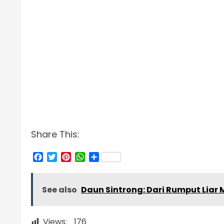
Share This:
Facebook
Twitter
Pinterest
WhatsApp
Share
See also
Daun Sintrong: Dari Rumput Lia
Views:
176