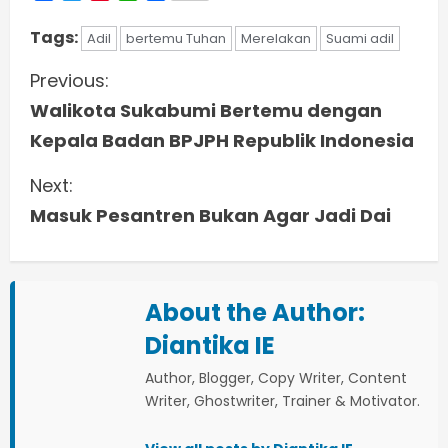
Tags:
Adil
bertemu Tuhan
Merelakan
Suami adil
C
Previous:
Walikota Sukabumi Bertemu dengan
o
Kepala Badan BPJPH Republik Indonesia
n
Next:
t
Masuk Pesantren Bukan Agar Jadi Dai
i
n
About the Author:
u
Diantika IE
e
Author, Blogger, Copy Writer, Content
Writer, Ghostwriter, Trainer & Motivator.
R