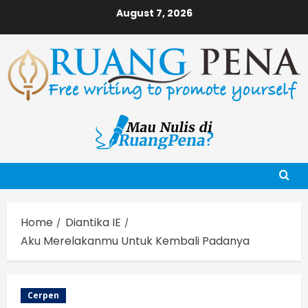
Skip
August 7, 2026
to
content
Home
Diantika IE
Aku Merelakanmu Untuk Kembali Padanya
Cerpen