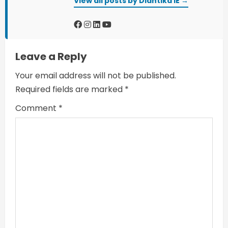
View all posts by Diantika IE →
e
a
d
Leave a Reply
i
Your email address will not be published.
n
Required fields are marked
*
Comment
*
g