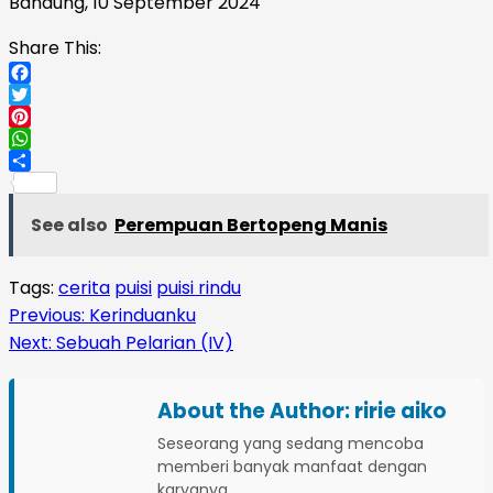
Bandung, 10 September 2024
Share This:
Facebook
Twitter
Pinterest
WhatsApp
Share
See also
Perempuan Bertopeng Manis
Tags:
cerita
puisi
puisi rindu
Continue
Previous:
Kerinduanku
Next:
Sebuah Pelarian (IV)
Reading
About the Author:
ririe aiko
Seseorang yang sedang mencoba
memberi banyak manfaat dengan
karyanya