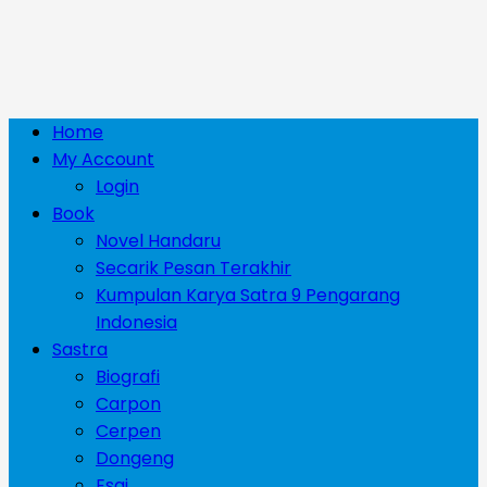
Primary
Home
Menu
My Account
Login
Book
Novel Handaru
Secarik Pesan Terakhir
Kumpulan Karya Satra 9 Pengarang
Indonesia
Sastra
Biografi
Carpon
Cerpen
Dongeng
Esai