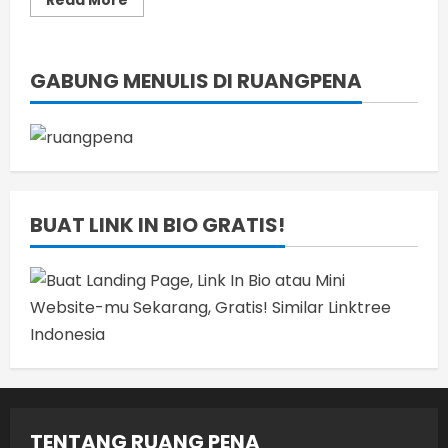
Read More
more
about
PKBM
Lentera
Dunia
GABUNG MENULIS DI RUANGPENA
Umumkan
Kelulusan
Pendidikan
Kesetaraan
Tahun
2026
BUAT LINK IN BIO GRATIS!
TENTANG RUANG PENA