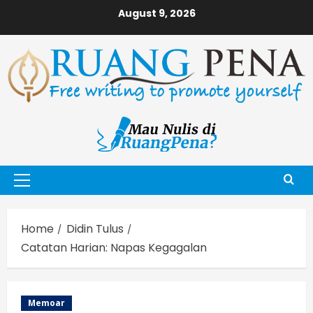
Skip
August 9, 2026
to
content
Primary
Menu
Home
Didin Tulus
Catatan Harian: Napas Kegagalan
Memoar