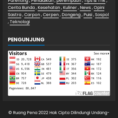
Parenting
,
Pendidikan
,
perempuan
,
Tips & Trik
,
Cerita Bunda
,
Kesehatan
,
Kuliner
,
News
,
Opini
Sastra
,
Carpon
,
Cerpen
,
Dongeng
,
Puisi
,
Sospol
,
Teknologi
PENGUNJUNG
© Ruang Pena 2022 Hak Cipta Dilindungi Undang-