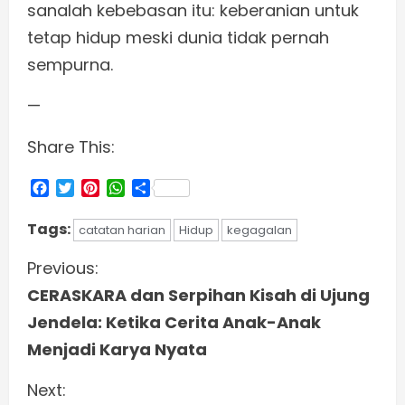
sanalah kebebasan itu: keberanian untuk
tetap hidup meski dunia tidak pernah
sempurna.
—
Share This:
Facebook
Twitter
Pinterest
WhatsApp
Share
Tags:
catatan harian
Hidup
kegagalan
C
Previous:
CERASKARA dan Serpihan Kisah di Ujung
o
Jendela: Ketika Cerita Anak-Anak
n
Menjadi Karya Nyata
t
Next: