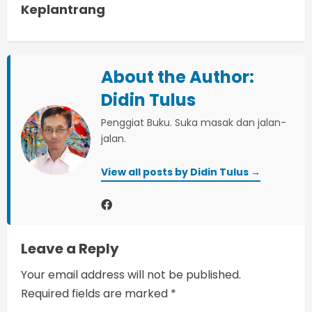
i
Keplantrang
n
u
About the Author:
e
Didin Tulus
Penggiat Buku. Suka masak dan jalan-
R
jalan.
e
View all posts by Didin Tulus →
a
d
i
Leave a Reply
n
Your email address will not be published.
Required fields are marked
*
g